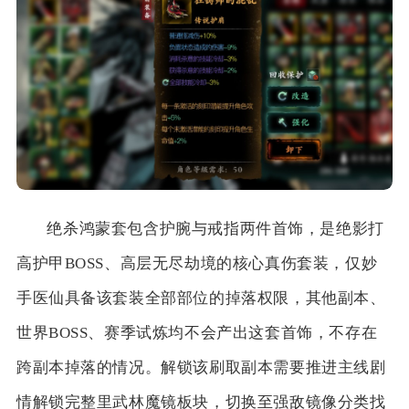
绝杀鸿蒙套包含护腕与戒指两件首饰，是绝影打
高护甲BOSS、高层无尽劫境的核心真伤套装，仅妙
手医仙具备该套装全部部位的掉落权限，其他副本、
世界BOSS、赛季试炼均不会产出这套首饰，不存在
跨副本掉落的情况。解锁该刷取副本需要推进主线剧
情解锁完整里武林魔镜板块，切换至强敌镜像分类找