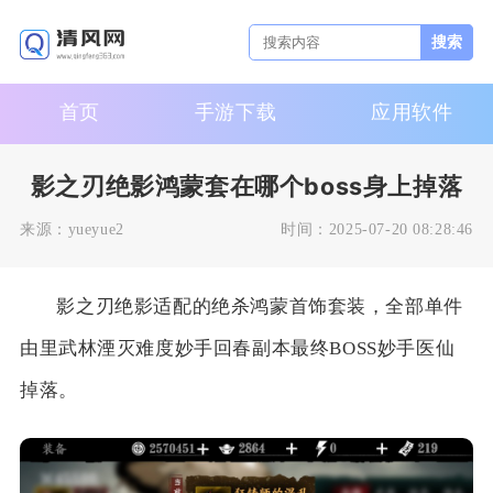
搜索
首页
手游下载
应用软件
影之刃绝影鸿蒙套在哪个boss身上掉落
来源：
yueyue2
时间：
2025-07-20 08:28:46
影之刃绝影适配的绝杀鸿蒙首饰套装，全部单件
由里武林湮灭难度妙手回春副本最终BOSS妙手医仙
掉落。