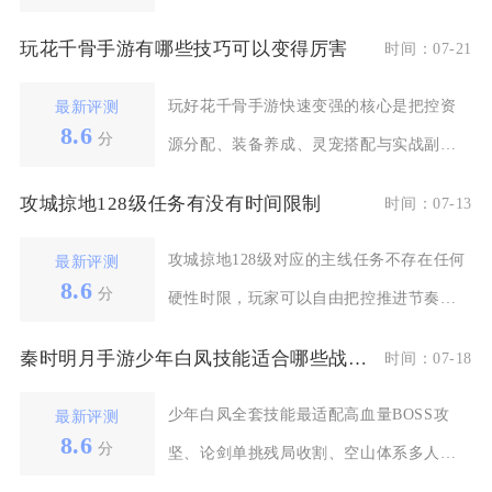
类，前者完成任务与
玩花千骨手游有哪些技巧可以变得厉害
时间：07-21
玩好花千骨手游快速变强的核心是把控资
最新评测
8.6
分
源分配、装备养成、灵宠搭配与实战副本
细节，循序渐进完善
攻城掠地128级任务有没有时间限制
时间：07-13
攻城掠地128级对应的主线任务不存在任何
最新评测
8.6
分
硬性时限，玩家可以自由把控推进节奏，
不会出现任务直
秦时明月手游少年白凤技能适合哪些战斗场景
时间：07-18
少年白凤全套技能最适配高血量BOSS攻
最新评测
8.6
分
坚、论剑单挑残局收割、空山体系多人推
图、防守型竞技场