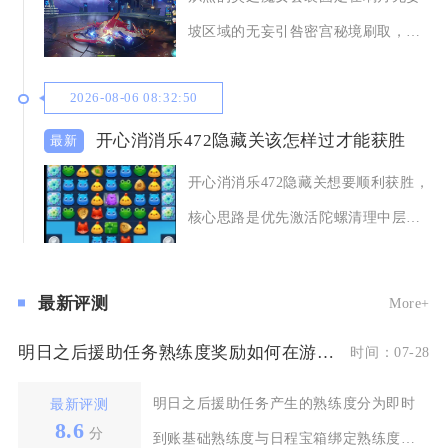
坡区域的无妄引咎密宫秘境刷取，该
秘境全称祝圣秘境
2026-08-06 08:32:50
开心消消乐472隐藏关该怎样过才能获胜
开心消消乐472隐藏关想要顺利获胜，
核心思路是优先激活陀螺清理中层障
碍，依托棋盘
最新评测
More+
明日之后援助任务熟练度奖励如何在游戏中兑换或提取
时间：07-28
明日之后援助任务产生的熟练度分为即时
最新评测
8.6
分
到账基础熟练度与日程宝箱绑定熟练度两