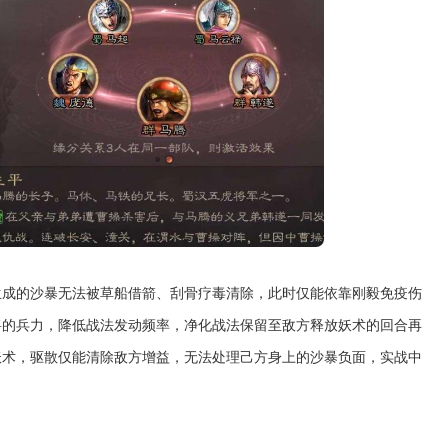
生成的沙暴无法被草船借箭、刮骨疗毒清除，此时仅能依靠刚毅免疫伤
将的兵力，降低战法发动频率，净化战法保留至敌方释放妖术的回合再
妖术，驱散仅能清除敌方增益，无法处理己方身上的沙暴负面，实战中
。