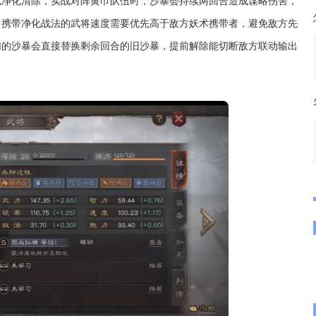
规净化清除，实战对阵黄巾队伍时，沙暴会持续两回合造成谋略伤害，
。携带净化战法的武将速度需要优先高于敌方妖术携带者，避免敌方先
加的沙暴会直接替换剩余回合的旧沙暴，提前解除能切断敌方联动输出