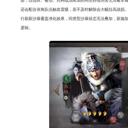
面，仅指挥、被动、兵种战法附加的同类持续伤害无法被常
还会配合张角队伍触发震慑，若不及时解除会大幅拉高战损
行刷新沙暴覆盖净化效果，同类型沙暴状态无法叠加，新施
逻辑。