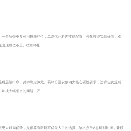
，一是解锁更多可用技能栏位，二是优化栏内技能配置、强化技能实战价值，双
免出现栏位不足、技能搭配
品质层级排序、兵种绑定佩戴、羁绊分区安放四大核心硬性要求，违背任意规则
力加成大幅缩水的问题，严
得更大对局优势，是预算有限玩家优先入手的选择。这名点券A忍机制均衡，兼顾