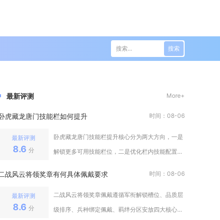
搜索
最新评测
More+
卧虎藏龙唐门技能栏如何提升
时间：08-06
卧虎藏龙唐门技能栏提升核心分为两大方向，一是
最新评测
8.6
分
解锁更多可用技能栏位，二是优化栏内技能配置、
强化技能实战价值，双管齐下才能充
二战风云将领奖章有何具体佩戴要求
时间：08-06
二战风云将领奖章佩戴遵循军衔解锁槽位、品质层
最新评测
8.6
分
级排序、兵种绑定佩戴、羁绊分区安放四大核心硬