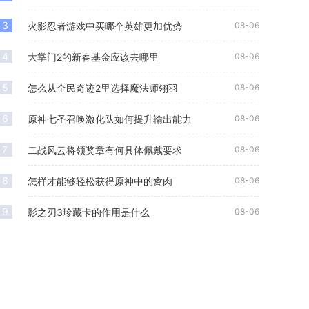
下才能充
3
火影忍者游戏中买哪个英雄更加优势
08-06
4
大掌门2的新春基金应该去哪里
08-06
5
怎么从全民奇迹2里选择魔法师翎羽
08-06
6
原神七圣召唤激化队如何提升输出能力
08-06
7
二战风云将领奖章有何具体佩戴要求
08-06
8
怎样才能够轻松获得原神中的禽肉
08-06
9
影之刃3珍藏卡的作用是什么
08-06