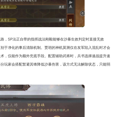
路，SP法正自带的指挥战法刚毅能够在沙暴生效判定时直接无效
区别于净化的事后清除机制。贾诩的神机莫测仅在友军陷入混乱时才会
妖术，仅能作为额外兜底手段。配置辅助武将时，兵书选择速战提升速
部分玩家会搭配暂避其锋降低沙暴伤害，该方式无法解除状态，只能弱