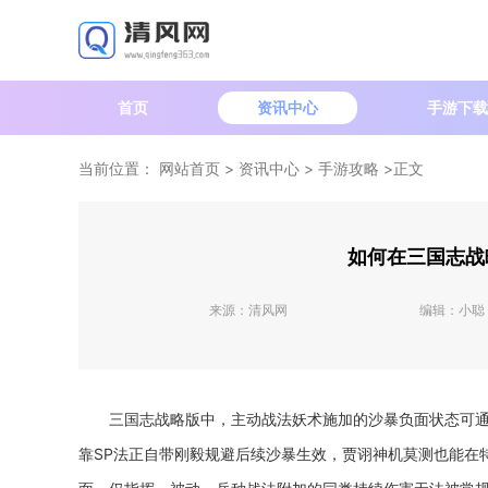
首页
资讯中心
手游下载
当前位置：
网站首页
>
资讯中心
>
手游攻略
>正文
如何在三国志战
来源：
清风网
编辑：
小聪
三国志战略版中，主动战法妖术施加的沙暴负面状态可
靠SP法正自带刚毅规避后续沙暴生效，贾诩神机莫测也能在