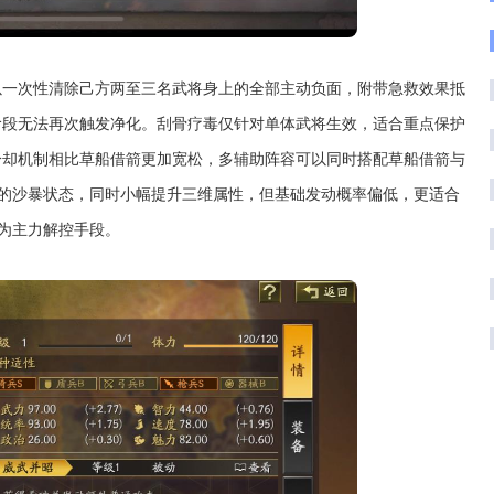
以一次性清除己方两至三名武将身上的全部主动负面，附带急救效果抵
阶段无法再次触发净化。刮骨疗毒仅针对单体武将生效，适合重点保护
冷却机制相比草船借箭更加宽松，多辅助阵容可以同时搭配草船借箭与
的沙暴状态，同时小幅提升三维属性，但基础发动概率偏低，更适合
为主力解控手段。