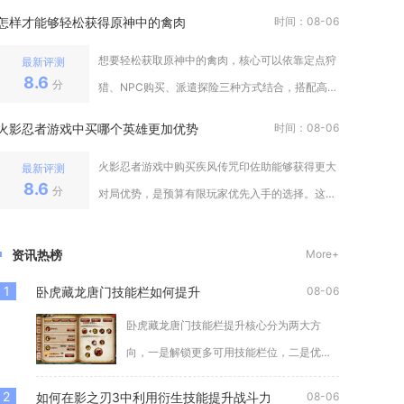
性要求，违背任意规则都会造成奖章
怎样才能够轻松获得原神中的禽肉
时间：08-06
想要轻松获取原神中的禽肉，核心可以依靠定点狩
最新评测
8.6
分
猎、NPC购买、派遣探险三种方式结合，搭配高效
点位与适配角色，就能稳定大批量
火影忍者游戏中买哪个英雄更加优势
时间：08-06
火影忍者游戏中购买疾风传咒印佐助能够获得更大
最新评测
8.6
分
对局优势，是预算有限玩家优先入手的选择。这名
点券A忍机制均衡，兼顾先手起手、
资讯热榜
More+
1
卧虎藏龙唐门技能栏如何提升
08-06
卧虎藏龙唐门技能栏提升核心分为两大方
向，一是解锁更多可用技能栏位，二是优化
栏内技能配置、强化技能实战价值，双管齐
2
如何在影之刃3中利用衍生技能提升战斗力
08-06