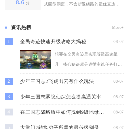
8.6
分
式巨型洞窟，不含折返绕路的最优直达路
线行走步数约420
资讯热榜
More+
1
全民奇迹快速升级攻略大揭秘
08-07
想要在全民奇迹里实现等级高速飙
升，核心秘诀就是遵循主线任务打
底、高收益副本优先、多倍道具集
2
少年三国志2飞虎出云有什么玩法
08-07
3
少年三国志雾隐仙踪怎么提高通关率
08-07
4
在三国志战略版中如何找到9级地母的位置
08-07
5
大掌门2转换弟子所需的最低级别是多少
08-07