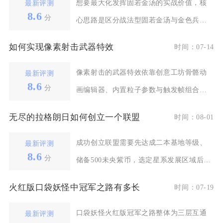
想要最大化发挥固若金汤的实战价值，核
最新评测
8.6
分
心思路是区分战法型固若金汤与金色兵书
固若金汤两套机制，
如何实现像素射击武器特效
时间：07-14
像素射击的武器特效依靠创意工坊骨骼动
最新评测
8.6
分
画编辑器、内置粒子参数与触发帧组合三
类渠道完整实现，分
无尽的拉格朗日如何创立一个联盟
时间：08-01
成功创立联盟需要先达成二本基地等级、
最新评测
8.6
分
储备500未央紫币，选定星系发展区域后打
开同盟界面完成
火红版口袋妖怪中冠军之路有多长
时间：07-19
口袋妖怪火红版冠军之路整体为三层互通
最新评测