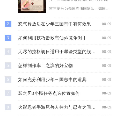
容主要分为蜀国均衡国家队、魏国控
制消耗队、群雄极限爆发队三
2
怒气释放后在少年三国志中有何效果
08-09
3
如何利用技巧击败忘仙pk竞争对手
08-09
4
无尽的拉格朗日适用于哪些类型的舰船升级
08-09
5
怎样制作率土之滨的好宝物
08-09
6
如何充分利用少年三国志中的道具
08-09
7
影之刃3小厮任务点选位置如何
08-09
8
火影忍者手游尾兽人柱力与忍者之间有什么关系
08-09