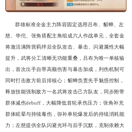
群雄标准全金主力阵容固定选用吕布、貂蝉、左
慈、华佗、张角搭配主角组成六人作战单元，全套金
将激活满阵营羁绊后全队攻击、暴击、闪避属性大幅
提升，武将分工清晰无功能重叠，吕布为唯一单核输
出，首次出手自带高额伤害与暴击加成，列伤机制可
同时打击敌方前后排核心；貂蝉负责先手魅惑控制，
释放技能强制敌方一名武将攻击己方队友，同步附带
群体减伤debuff，大幅降低首轮承伤压力；张角补充
群体眩晕与持续毒伤，弥补单轮爆发后的持续消耗能
力；左慈提供全队闪避光环与后手沉默，克制依赖大