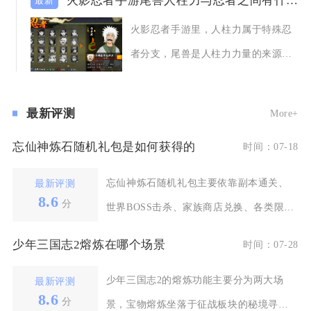
火影忍者手游尾兽人柱力与忍者之间有什么关系
火影忍者手游里，人柱力属于特殊忍
者分支，尾兽是人柱力力量的来源载
体，二者属于共生
最新评测
More+
忘仙神炼石随机礼包是如何获得的
时间：07-18
忘仙神炼石随机礼包主要依靠副本通关、
最新评测
8.6
分
世界BOSS击杀、家族商店兑换、各类限时
活动以及市场交
少年三国志2熔炼在哪个场景
时间：07-28
少年三国志2的熔炼功能主要分为两大场
最新评测
8.6
分
景，宝物熔炼坐落于征战板块的秘境寻宝