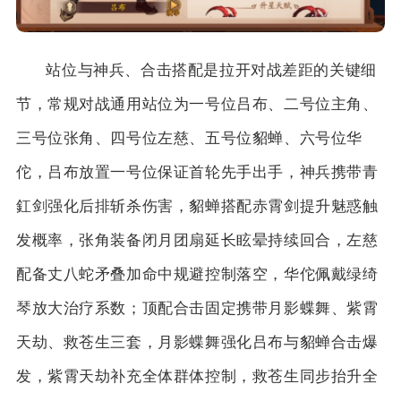
站位与神兵、合击搭配是拉开对战差距的关键细
节，常规对战通用站位为一号位吕布、二号位主角、
三号位张角、四号位左慈、五号位貂蝉、六号位华
佗，吕布放置一号位保证首轮先手出手，神兵携带青
釭剑强化后排斩杀伤害，貂蝉搭配赤霄剑提升魅惑触
发概率，张角装备闭月团扇延长眩晕持续回合，左慈
配备丈八蛇矛叠加命中规避控制落空，华佗佩戴绿绮
琴放大治疗系数；顶配合击固定携带月影蝶舞、紫霄
天劫、救苍生三套，月影蝶舞强化吕布与貂蝉合击爆
发，紫霄天劫补充全体群体控制，救苍生同步抬升全