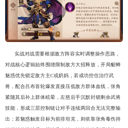
实战对战需要根据敌方阵容实时调整操作思路，
对战核心逻辑始终围绕限制敌方大招释放，开局貂蝉
魅惑优先锁定敌方主C或奶妈，若成功控住治疗武
将，配合吕布首轮爆发直接压低敌方群体血线，张角
紧随其后补上群体眩晕，左慈后手沉默封锁剩余武将
技能，形成三层控制链让对手连续两回合无法完整输
出；若魅惑触发目标为前排坦克，则依靠张角毒伤持