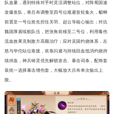
队血量，遇到特殊对手时灵活调整站位，对阵蜀国速
攻爆发队，将吕布调整至四号位规避首轮集火，貂蝉
前置至一号位抢先控住关羽、赵云等核心输出；对抗
魏国厚盾续航队伍，把张角前移至二号位，利用毒伤
流血效果克制敌方高额治疗；应对吴国灼烧体系，左
慈与华佗站位靠拢，依靠闪避与持续回血抵消灼烧持
续掉血，神兵铸灵优先解锁攻击、暴击词条，配饰套
装统一选择暴击增伤套，大幅放大吕布单次输出上
限。