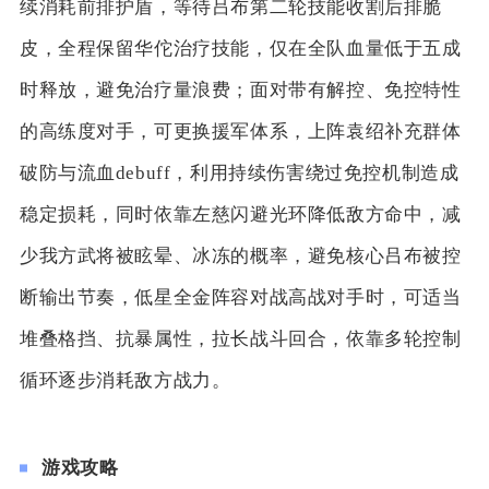
续消耗前排护盾，等待吕布第二轮技能收割后排脆
皮，全程保留华佗治疗技能，仅在全队血量低于五成
时释放，避免治疗量浪费；面对带有解控、免控特性
的高练度对手，可更换援军体系，上阵袁绍补充群体
破防与流血debuff，利用持续伤害绕过免控机制造成
稳定损耗，同时依靠左慈闪避光环降低敌方命中，减
少我方武将被眩晕、冰冻的概率，避免核心吕布被控
断输出节奏，低星全金阵容对战高战对手时，可适当
堆叠格挡、抗暴属性，拉长战斗回合，依靠多轮控制
循环逐步消耗敌方战力。
游戏攻略