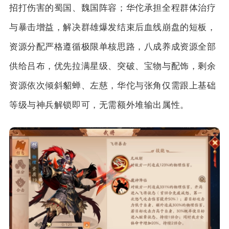
招打伤害的蜀国、魏国阵容；华佗承担全程群体治疗
与暴击增益，解决群雄爆发结束后血线崩盘的短板，
资源分配严格遵循极限单核思路，八成养成资源全部
供给吕布，优先拉满星级、突破、宝物与配饰，剩余
资源依次倾斜貂蝉、左慈，华佗与张角仅需跟上基础
等级与神兵解锁即可，无需额外堆输出属性。