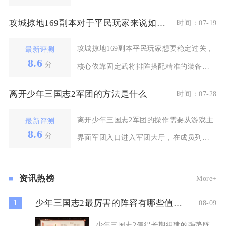
配套界面，装备熔炼
攻城掠地169副本对于平民玩家来说如何过关
时间：07-19
攻城掠地169副本平民玩家想要稳定过关，
最新评测
8.6
分
核心依靠固定武将排阵搭配精准的装备配
置、基础硬件达
离开少年三国志2军团的方法是什么
时间：07-28
离开少年三国志2军团的操作需要从游戏主
最新评测
8.6
分
界面军团入口进入军团大厅，在成员列表
找到自身账号后点
资讯热榜
More+
1
少年三国志2最厉害的阵容有哪些值得组建
08-09
少年三国志2值得长期组建的强势阵