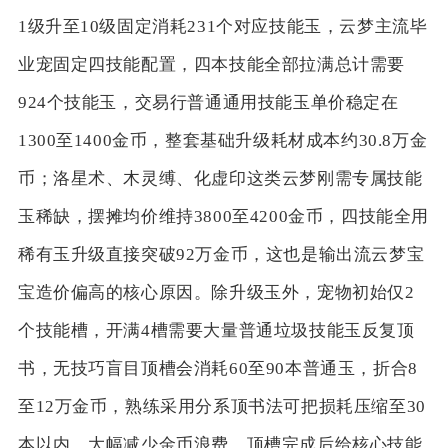
1级升至10级固定消耗231个对应技能玉，云梦主流毕
业宠固定四技能配置，四本技能全部拉满总计需要
924个技能玉，交易行普通通用技能玉单价稳定在
1300至1400金币，整套基础升级耗材成本约30.8万金
币；洛星术、木灵缚、化虚印这类云梦刚需专属技能
玉稀缺，摆摊均价维持3800至4200金币，四技能全用
稀有玉升级直接突破92万金币，这也是输出流云梦宝
宝造价偏高的核心原因。除升级玉外，宠物初始仅2
个技能槽，开满4槽需要大量普通垃圾技能玉反复顶
书，无技巧盲目顶槽会消耗60至90本普通玉，折合8
至12万金币，熟练采用分系顶书法可把损耗压缩至30
本以内，大幅减少金币浪费，顶槽完成后给核心技能