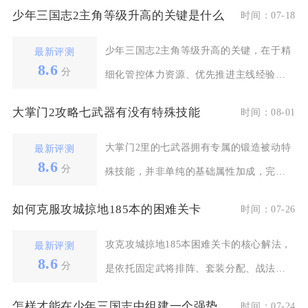
少年三国志2主角等级升高的关键是什么
时间：07-18
少年三国志2主角等级升高的关键，在于精
最新评测
8.6
分
细化管控体力资源、优先推进主线经验渠
道、吃透日常与军
大掌门2攻略七武器有没有特殊技能
时间：08-01
大掌门2里的七武器拥有专属的锻造被动特
最新评测
8.6
分
殊技能，并非单纯的基础属性加成，完整
集齐单把武器并完
如何克服攻城掠地185本的困难关卡
时间：07-26
攻克攻城掠地185本困难关卡的核心解法，
最新评测
8.6
分
是依托固定武将排阵、套装分配、战法节
奏把控以及硬件
怎样才能在少年三国志中组建一个强势平民阵容
时间：07-24