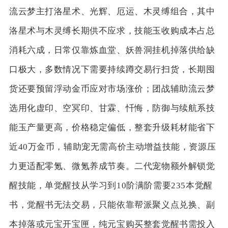
流云梦主打洛星术、光辉、厄运、木灵缚组合，其中
洛星术与木灵缚长期供不应求，技能玉收购成本占总
消耗六成，日常仅靠炼血堂、妖兽洞挂机掉落供给缺
口极大，多数情况下需要持续蹲交易行扫货，长期囤
货还要预留浮动金币应对市场涨价；团战辅助流云梦
选用化虚印、空冥印、甘霖、忏悔，防御与续航系技
能玉产量更高，价格稳定偏低，整套升级耗材能省下
近40万金币，辅助宠无需高价主动增益技能，资源压
力更适配零氪、微氪养成节奏。二代宠物额外解锁觉
醒技能，单觉醒技从学习到10阶满阶需要235本觉醒
书，觉醒书无法交易，只能依靠帮派聚义点兑换、副
本掉落或元宝开宝匣，纯元宝购买整套觉醒书需投入