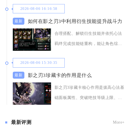
2026-08-06 16:16:58
如何在影之刃3中利用衍生技能提升战斗力
合理搭配、解锁衍生技能并依托心法
羁绊完成技能链重构，能让角色综合
输出、控制与生存
2026-08-06 15:30:35
影之刃3珍藏卡的作用是什么
影之刃3珍藏卡核心作用是拔高心法基
础面板属性、突破绝技等级上限、解
锁高阶羁绊增益
最新评测
More+