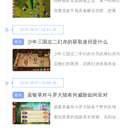
特种部队军团调整之后，单一特种兵
突袭流派不再具备碾压优势，想要发
挥特种部队价值，
2026-08-07 18:41:26
少年三国志二幻赤的获取途径是什么
少年三国志二中幻赤分为武将幻赤与
宝物幻赤两类，武将幻赤依靠赤金幻
晶完成赤金武将进
2026-08-07 18:08:40
蓝银草对斗罗大陆有何威胁如何应对
蓝银草遍布斗罗大陆各个野外区域，
看似普通的低级草木怪物，实则会大
范围限制玩家移动