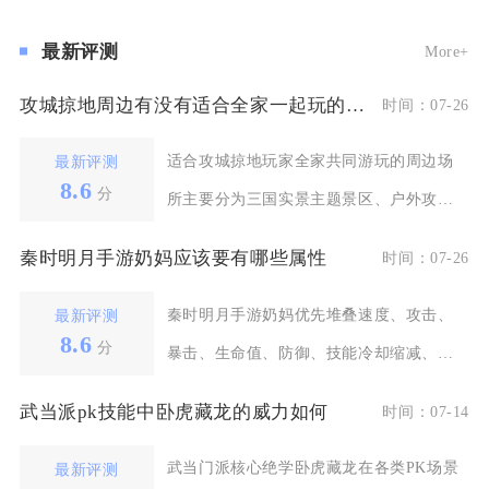
最新评测
More+
攻城掠地周边有没有适合全家一起玩的地方
时间：07-26
适合攻城掠地玩家全家共同游玩的周边场
最新评测
8.6
分
所主要分为三国实景主题景区、户外攻城
竞技拓展场地、居家
秦时明月手游奶妈应该要有哪些属性
时间：07-26
秦时明月手游奶妈优先堆叠速度、攻击、
最新评测
8.6
分
暴击、生命值、防御、技能冷却缩减、治
疗增幅七大核心属性
武当派pk技能中卧虎藏龙的威力如何
时间：07-14
武当门派核心绝学卧虎藏龙在各类PK场景
最新评测