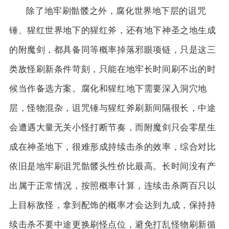
除了地牢刷骷髅之外，腐化世界地下层的诅咒
锤、猩红世界地下的猩红斧，还有地下神圣之地生成
的附魔剑，都具备同等概率掉落邪眼项链，只是这三
类敌怪刷新条件苛刻，只能在地牢长时间刷不出的时
候当作备选方案。腐化和猩红地下需要深入洞穴地
层，怪物混杂，诅咒锤与猩红斧刷新间隔很长，中途
会遭遇大量无关小怪打断节奏，而附魔剑只会零星生
成在神圣地下，很难形成持续击杀的效率，综合对比
依旧是地牢刷诅咒骷髅头性价比最高。长时间没有产
出属于正常情况，按照概率计算，连续击杀两百只以
上目标敌怪，拿到配饰的概率才会达到九成，保持持
续击杀不要中途更换刷怪点位，避免打乱怪物刷新循