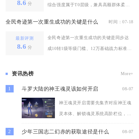
8.6
分
综合强度属于T0层级，兼具高额群体柔
伤、稳定破防机制
全民奇迹第一次重生成功的关键是什么
时间：07-18
全民奇迹第一次重生成功的关键是同步达
最新评测
8.6
分
成10转1级等级门槛、12万基础战力标准与
翅膀系统全满
资讯热榜
More+
1
斗罗大陆的神王魂灵该如何开启
08-07
神王魂灵开启需要先集齐对应神王魂
灵本体、解锁魂灵系统高阶栏位，同
时完成神位前置养成，再进入
2
少年三国志二幻赤的获取途径是什么
08-07