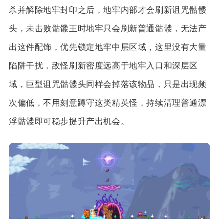
杀并解除地牢封印之后，地牢内部才会刷新诅咒骷髅
头，未击败骷髅王时地牢只会刷新普通骷髅，无法产
出这件配饰，优先锁定地牢中层区域，这里没有大量
陷阱干扰，敌怪刷新密度远高于地牢入口和深层区
域，巨型诅咒骷髅头同样会掉落该物品，只是出现频
次偏低，不用刻意蹲守这类精英怪，持续清理普通漂
浮骷髅即可稳步提升产出机会。