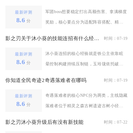
军团boss想要稳定打出高额伤害、拿满梯度
最新评测
8.6
分
奖励，核心要点分为适配阵容搭配、精细
化手动操作、
影之刃关于沐小葵的技能连招有什么经验分享
时间：07-19
沐小葵连招的核心经验就是铁公主依靠眩
最新评测
8.6
分
晕控制构建持续压制链，玉玲珑依托破甲
层数打出爆发伤害，
你知道全民奇迹2奇遇落难者在哪吗
时间：07-19
奇遇落难者的核心NPC分为两类，主线隐藏
最新评测
8.6
分
落难者位于精灵之森古树遗迹古树小径高
空区域，支线同
影之刃沐小葵升级后有没有新技能
时间：07-22