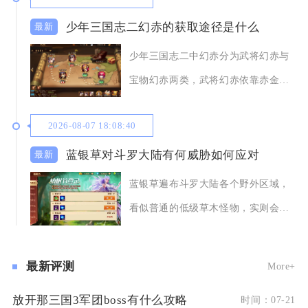
少年三国志二幻赤的获取途径是什么
少年三国志二中幻赤分为武将幻赤与
宝物幻赤两类，武将幻赤依靠赤金幻
晶完成赤金武将进
2026-08-07 18:08:40
蓝银草对斗罗大陆有何威胁如何应对
蓝银草遍布斗罗大陆各个野外区域，
看似普通的低级草木怪物，实则会大
范围限制玩家移动
最新评测
More+
放开那三国3军团boss有什么攻略
时间：07-21