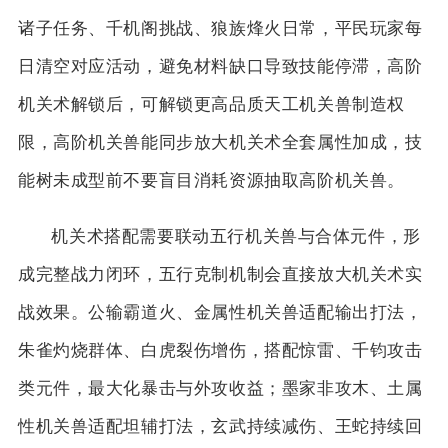
诸子任务、千机阁挑战、狼族烽火日常，平民玩家每
日清空对应活动，避免材料缺口导致技能停滞，高阶
机关术解锁后，可解锁更高品质天工机关兽制造权
限，高阶机关兽能同步放大机关术全套属性加成，技
能树未成型前不要盲目消耗资源抽取高阶机关兽。
机关术搭配需要联动五行机关兽与合体元件，形
成完整战力闭环，五行克制机制会直接放大机关术实
战效果。公输霸道火、金属性机关兽适配输出打法，
朱雀灼烧群体、白虎裂伤增伤，搭配惊雷、千钧攻击
类元件，最大化暴击与外攻收益；墨家非攻木、土属
性机关兽适配坦辅打法，玄武持续减伤、王蛇持续回