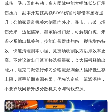
减伤、受击回血被动，多人团战中能大幅降低队伍承
伤压力，副本开荒扛高额BOSS伤害时容错率显著提
升；公输家霸道机关术侧重内外攻、暴击、击破与增
伤效果，适配儒家、墨家输出门派，可解锁白虎、朱
雀火系输出机关兽，技能自带群体灼伤、裂伤增伤特
效，快速清理副本小怪、竞技场收割敌方后排效率更
高。不建议输出门派直接选择墨家，会大幅稀释输出
能力，坦克门派强行修习公输流派则会大幅降低生存
上限，新手前期资源有限，优先选定单一流派深耕，
不要双线同步升级分散机关令与铜钱资源。