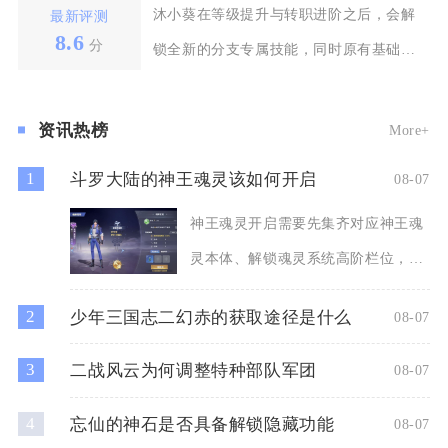
沐小葵在等级提升与转职进阶之后，会解
最新评测
8.6
分
锁全新的分支专属技能，同时原有基础技
能会解锁进阶词条与
资讯热榜
More+
1
斗罗大陆的神王魂灵该如何开启
08-07
神王魂灵开启需要先集齐对应神王魂
灵本体、解锁魂灵系统高阶栏位，同
时完成神位前置养成，再进入
2
少年三国志二幻赤的获取途径是什么
08-07
3
二战风云为何调整特种部队军团
08-07
4
忘仙的神石是否具备解锁隐藏功能
08-07