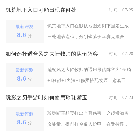
饥荒地下入口可能出现在何处
时间：07-25
饥荒地下入口在默认地图规则下固定生成
最新评测
8.6
分
三处地表点位，分别坐落于马赛克混合地
形、猪王村落周边绿
如何选择适合风之大陆牧师的队伍阵容
时间：07-28
适配风之大陆牧师的通用最优阵容为1圣骑
最新评测
8.6
分
+1狂战+1火法+1修罗搭配牧师，这套五人
组合覆盖抗
玩影之刃手游时如何使用玲珑断玉
时间：07-23
玲珑断玉想要打出全额伤害，必须攒满奥
最新评测
8.6
分
义能量、提前打空敌人护甲，在受控浮空
状态完整释放三段斩