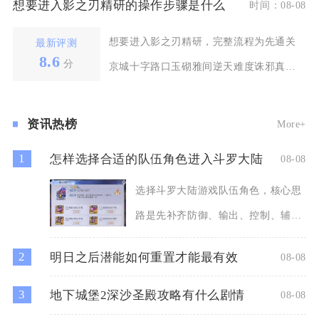
想要进入影之刃精研的操作步骤是什么
时间：08-08
想要进入影之刃精研，完整流程为先通关
最新评测
8.6
分
京城十字路口玉砌雅间逆天难度诛邪真人
BOSS，前往十字
资讯热榜
More+
1
怎样选择合适的队伍角色进入斗罗大陆
08-08
选择斗罗大陆游戏队伍角色，核心思
路是先补齐防御、输出、控制、辅助
四大职能缺口，再结合玩法场
2
明日之后潜能如何重置才能最有效
08-08
3
地下城堡2深沙圣殿攻略有什么剧情
08-08