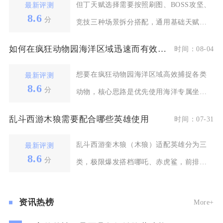
但丁天赋选择需要按照刷图、BOSS攻坚、
最新评测
8.6
分
竞技三种场景拆分搭配，通用基础天赋全
员必点，场景专
如何在疯狂动物园海洋区域迅速而有效地捕捉动物
时间：08-04
想要在疯狂动物园海洋区域高效捕捉各类
最新评测
8.6
分
动物，核心思路是优先使用海洋专属坐骑
维持水下续航，把控
乱斗西游木狼需要配合哪些英雄使用
时间：07-31
乱斗西游奎木狼（木狼）适配英雄分为三
最新评测
8.6
分
类，极限爆发搭档哪吒、赤虎鲨，前排承
伤坦克地藏菩萨、北
资讯热榜
More+