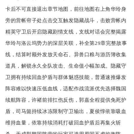
卡后不可直接退出章节地图，前往地图右上角华玲身
旁的营帐帘子处点击交互触发隐藏战斗，击败营帐内
精英守卫后开启隐藏剧情支线，支线对话会完整揭露
华玲与洛云坞势力的深层关联，补全第29章完整故事
线，结算时额外发放天命石、异兽口粮与游历簿收集
道具，解锁永久全队攻击、生命值小幅加成。隐藏守
卫拥有持续回血护盾与群体魅惑技能，普通速推爆发
阵容难以快速压低血线，适配作战流派优先选择魏国
续航阵容，许褚前排扛伤反伤，郭嘉全程提供免死护
盾，司马懿持续冰冻限制守卫输出，夏侯惇依靠吸血
维持血量，依靠持续消耗打破回血护盾后再集火斩