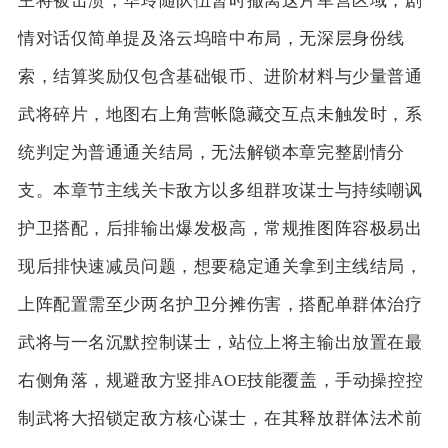
主将被击溃，华玲随队伍暂时撤离这片军营区域，剧
情对话仅简单提及洛云坞暗中布局，无深层身份线
索，结算奖励仅包含基础银币、进阶材料与少量普通
武将碎片，地图右上角营帐隐藏交互点未触发时，系
统判定为普通通关结局，无法解锁本章完整剧情分
支。本章节主线关卡敌方以多组群攻谋士与持续嘲讽
护卫搭配，后排输出爆发极高，常规推图阵容极易出
现后排快速减员问题，想要稳定通关拿到主线结局，
上阵配置需至少两名护卫分摊伤害，搭配单群体治疗
武将与一名沉默控制谋士，站位上将主输出放置在最
右侧角落，规避敌方竖排AOE技能覆盖，手动操控控
制武将大招锁定敌方核心谋士，在其释放群体法术前