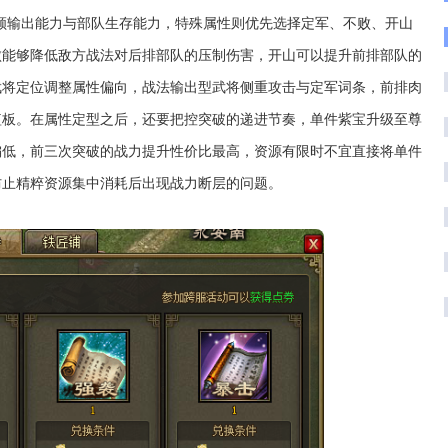
，兼顾输出能力与部队生存能力，特殊属性则优先选择定军、不败、开山
败能够降低敌方战法对后排部队的压制伤害，开山可以提升前排部队的
武将定位调整属性偏向，战法输出型武将侧重攻击与定军词条，前排肉
短板。在属性定型之后，还要把控突破的递进节奏，单件紫宝升级至尊
偏低，前三次突破的战力提升性价比最高，资源有限时不宜直接将单件
防止精粹资源集中消耗后出现战力断层的问题。