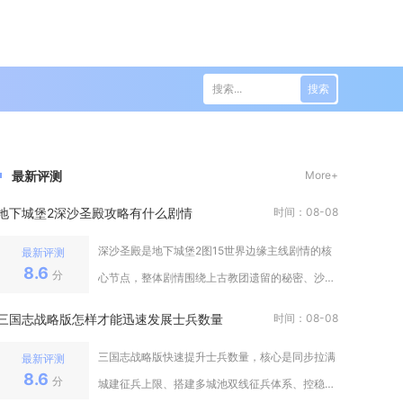
搜索
最新评测
More+
地下城堡2深沙圣殿攻略有什么剧情
时间：08-08
深沙圣殿是地下城堡2图15世界边缘主线剧情的核
最新评测
8.6
分
心节点，整体剧情围绕上古教团遗留的秘密、沙漠
部落消亡真相以及通往龙族区域的
三国志战略版怎样才能迅速发展士兵数量
时间：08-08
三国志战略版快速提升士兵数量，核心是同步拉满
最新评测
8.6
分
城建征兵上限、搭建多城池双线征兵体系、控稳资