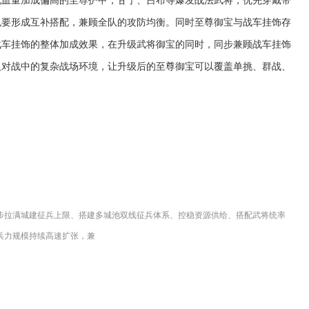
也要形成互补搭配，兼顾全队的攻防均衡。同时至尊御宝与战车挂饰存
战车挂饰的整体加成效果，在升级武将御宝的同时，同步兼顾战车挂饰
人对战中的复杂战场环境，让升级后的至尊御宝可以覆盖单挑、群战、
步拉满城建征兵上限、搭建多城池双线征兵体系、控稳资源供给、搭配武将统率
兵力规模持续高速扩张，兼