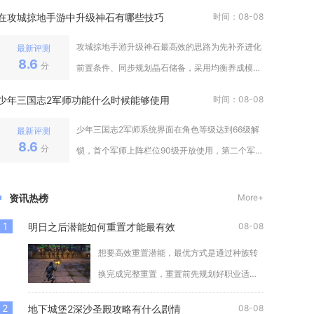
源供给、搭配武将统率上限与战地补
在攻城掠地手游中升级神石有哪些技巧
时间：08-08
攻城掠地手游升级神石最高效的思路为先补齐进化
最新评测
8.6
分
前置条件、同步规划晶石储备，采用均衡养成模
式，避免单颗神石盲目冲高，合理把控
少年三国志2军师功能什么时候能够使用
时间：08-08
少年三国志2军师系统界面在角色等级达到66级解
最新评测
8.6
分
锁，首个军师上阵栏位90级开放使用，第二个军师
上阵栏位需要角色等级达到95
资讯热榜
More+
1
明日之后潜能如何重置才能最有效
08-08
想要高效重置潜能，最优方式是通过种族转
换完成完整重置，重置前先规划好职业适配
加点路线，再利用潜能暴击机制提升材料利
2
地下城堡2深沙圣殿攻略有什么剧情
08-08