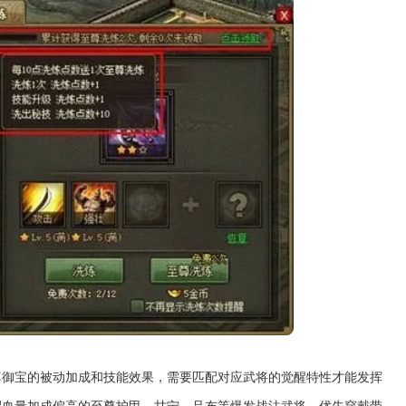
尊御宝的被动加成和技能效果，需要匹配对应武将的觉醒特性才能发挥
配血量加成偏高的至尊护甲，甘宁、吕布等爆发战法武将，优先穿戴带