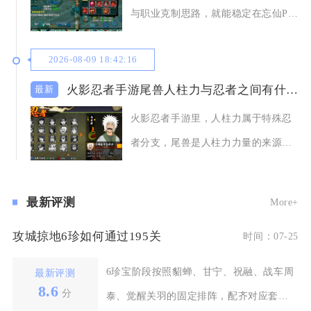
与职业克制思路，就能稳定在忘仙PK
中压制同战力乃
2026-08-09 18:42:16
火影忍者手游尾兽人柱力与忍者之间有什么关系
火影忍者手游里，人柱力属于特殊忍
者分支，尾兽是人柱力力量的来源载
体，二者属于共生
最新评测
More+
攻城掠地6珍如何通过195关
时间：07-25
6珍宝阶段按照貂蝉、甘宁、祝融、战车周
最新评测
8.6
分
泰、觉醒关羽的固定排阵，配齐对应套