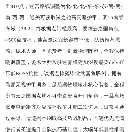
至810点，迷宫路线调整为北-北-北-东-东-东-南-南-
南-西-西，通关可获取岚之铠高闪避护甲，图16南部
海域（38,2）终极据点门槛最高，要求云之国角色
4500点技巧，迷宫走法冗长容错率低，队伍推荐黑
骑、诡术大师、圣光贤者、剑豪物理阵容，全程保持
嘲讽覆盖，诡术大师常驻迷雾弹附加深度感染debuff
压低BOSS抗性，该据点掉落毕业武器鱼肠剑，拥有
高额无视护甲词条，是后期物理输出核心装备，全程
所有云之国据点均不可中途更换开门角色，一旦离场
需要重新凑齐对应技巧数值才能二次进入，日常可通
过裂隙、遗迹副本刷取高技巧战利品，圣迹优先点满
潜行者圣迹提升全队技巧基础值，大幅降低属性堆砌