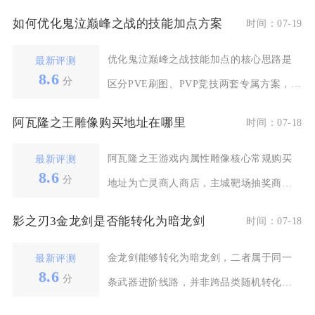
装、达标神兵战车属
如何优化鬼泣巅峰之战的技能加点方案
时间：07-19
优化鬼泣巅峰之战技能加点的核心思路是
最新评测
8.6
分
区分PVE刷图、PVP竞技两套专属方案，优
先点满角色核
阿瓦隆之王雕像购买地址在哪里
时间：07-18
阿瓦隆之王游戏内属性雕像核心常规购买
最新评测
8.6
分
地址为亡灵商人商店，主城靶场抽奖商
店、联盟商城、限时礼
影之刃3金龙剑是否能转化为暗龙剑
时间：07-18
金龙剑能够转化为暗龙剑，二者属于同一
最新评测
8.6
分
条武器进阶线路，并非跨品类随机转化，
而是定向进阶升级机