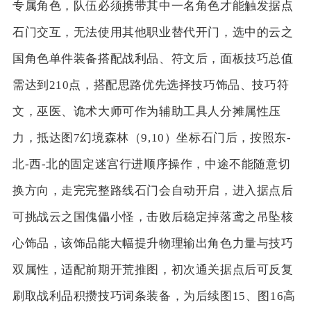
专属角色，队伍必须携带其中一名角色才能触发据点
石门交互，无法使用其他职业替代开门，选中的云之
国角色单件装备搭配战利品、符文后，面板技巧总值
需达到210点，搭配思路优先选择技巧饰品、技巧符
文，巫医、诡术大师可作为辅助工具人分摊属性压
力，抵达图7幻境森林（9,10）坐标石门后，按照东-
北-西-北的固定迷宫行进顺序操作，中途不能随意切
换方向，走完完整路线石门会自动开启，进入据点后
可挑战云之国傀儡小怪，击败后稳定掉落鸢之吊坠核
心饰品，该饰品能大幅提升物理输出角色力量与技巧
双属性，适配前期开荒推图，初次通关据点后可反复
刷取战利品积攒技巧词条装备，为后续图15、图16高