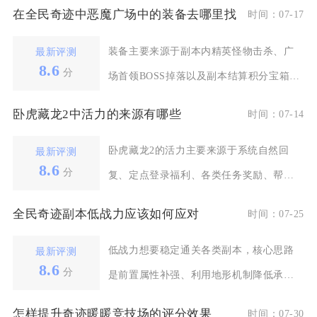
在全民奇迹中恶魔广场中的装备去哪里找
时间：07-17
装备主要来源于副本内精英怪物击杀、广
最新评测
8.6
分
场首领BOSS掉落以及副本结算积分宝箱三
个核心渠道，其
卧虎藏龙2中活力的来源有哪些
时间：07-14
卧虎藏龙2的活力主要来源于系统自然回
最新评测
8.6
分
复、定点登录福利、各类任务奖励、帮会
与全域日常活动、成
全民奇迹副本低战力应该如何应对
时间：07-25
低战力想要稳定通关各类副本，核心思路
最新评测
8.6
分
是前置属性补强、利用地形机制降低承
伤、搭配适配阵容与宠
怎样提升奇迹暖暖竞技场的评分效果
时间：07-30