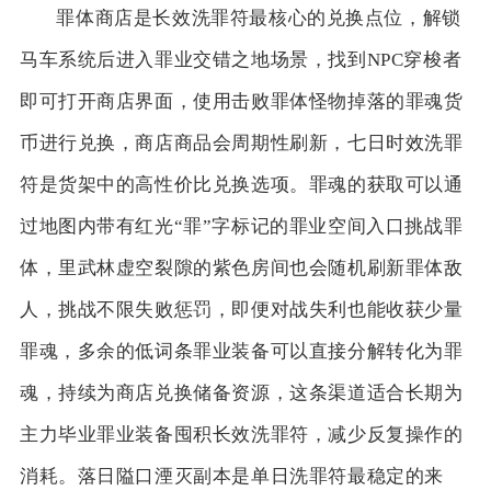
罪体商店是长效洗罪符最核心的兑换点位，解锁
马车系统后进入罪业交错之地场景，找到NPC穿梭者
即可打开商店界面，使用击败罪体怪物掉落的罪魂货
币进行兑换，商店商品会周期性刷新，七日时效洗罪
符是货架中的高性价比兑换选项。罪魂的获取可以通
过地图内带有红光“罪”字标记的罪业空间入口挑战罪
体，里武林虚空裂隙的紫色房间也会随机刷新罪体敌
人，挑战不限失败惩罚，即便对战失利也能收获少量
罪魂，多余的低词条罪业装备可以直接分解转化为罪
魂，持续为商店兑换储备资源，这条渠道适合长期为
主力毕业罪业装备囤积长效洗罪符，减少反复操作的
消耗。落日隘口湮灭副本是单日洗罪符最稳定的来