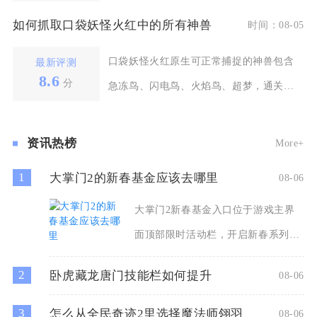
高阶团战战术，是中
如何抓取口袋妖怪火红中的所有神兽
时间：08-05
口袋妖怪火红原生可正常捕捉的神兽包含
最新评测
8.6
分
急冻鸟、闪电鸟、火焰鸟、超梦，通关一
周目后会根据初始御
资讯热榜
More+
1
大掌门2的新春基金应该去哪里
08-06
大掌门2新春基金入口位于游戏主界
面顶部限时活动栏，开启新春系列庆
典活动期间，登录游戏就能在
2
卧虎藏龙唐门技能栏如何提升
08-06
3
怎么从全民奇迹2里选择魔法师翎羽
08-06