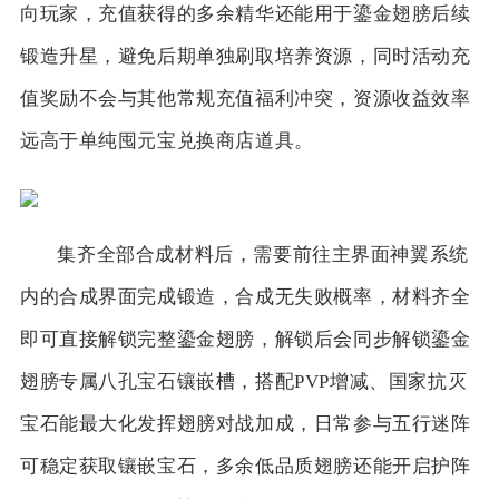
向玩家，充值获得的多余精华还能用于鎏金翅膀后续
锻造升星，避免后期单独刷取培养资源，同时活动充
值奖励不会与其他常规充值福利冲突，资源收益效率
远高于单纯囤元宝兑换商店道具。
集齐全部合成材料后，需要前往主界面神翼系统
内的合成界面完成锻造，合成无失败概率，材料齐全
即可直接解锁完整鎏金翅膀，解锁后会同步解锁鎏金
翅膀专属八孔宝石镶嵌槽，搭配PVP增减、国家抗灭
宝石能最大化发挥翅膀对战加成，日常参与五行迷阵
可稳定获取镶嵌宝石，多余低品质翅膀还能开启护阵