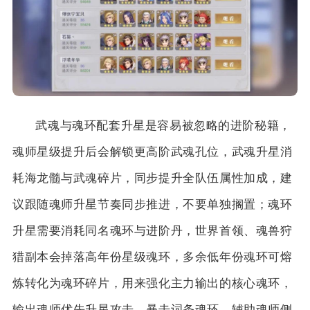
武魂与魂环配套升星是容易被忽略的进阶秘籍，
魂师星级提升后会解锁更高阶武魂孔位，武魂升星消
耗海龙髓与武魂碎片，同步提升全队伍属性加成，建
议跟随魂师升星节奏同步推进，不要单独搁置；魂环
升星需要消耗同名魂环与进阶丹，世界首领、魂兽狩
猎副本会掉落高年份星级魂环，多余低年份魂环可熔
炼转化为魂环碎片，用来强化主力输出的核心魂环，
输出魂师优先升星攻击、暴击词条魂环，辅助魂师侧