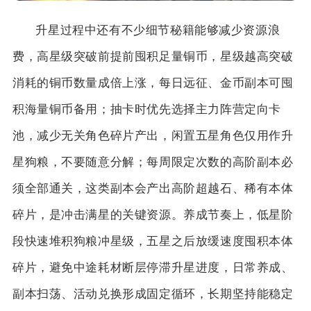
升星过程中还有不少细节秘籍能够减少资源浪
费，高星级突破前提前囤积足量铜币，星级越高突破
消耗的铜币数量成倍上涨，每日远征、金币副本可囤
积海量铜币备用；抽卡时优先选择主力阵营定向卡
池，减少无关角色碎片产出，闲置五星角色仅用作升
星狗粮，不要随意分解；每周限定次数的高阶副本必
须全部通关，这类副本会产出高阶超越石、稀有本体
碎片，是冲击满星的关键资源。养成节奏上，低星阶
段快速堆积狗粮冲星级，五星之后放缓速度囤积本体
碎片，避免中途耗材断层停滞升星进度，日常养成、
副本扫荡、活动兑换形成固定循环，长期坚持能稳定