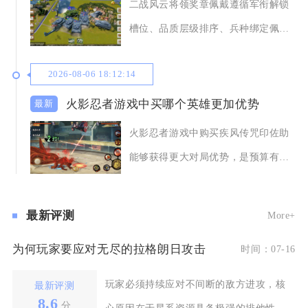
二战风云将领奖章佩戴遵循军衔解锁
槽位、品质层级排序、兵种绑定佩
戴、羁绊分区安放四
2026-08-06 18:12:14
火影忍者游戏中买哪个英雄更加优势
火影忍者游戏中购买疾风传咒印佐助
能够获得更大对局优势，是预算有限
玩家优先入手的选
最新评测
More+
为何玩家要应对无尽的拉格朗日攻击
时间：07-16
玩家必须持续应对不间断的敌方进攻，核
最新评测
8.6
分