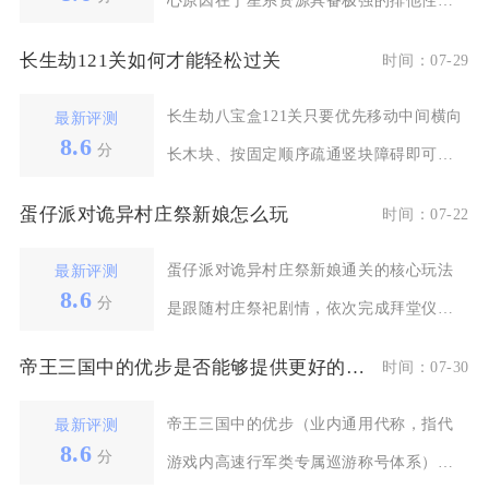
心原因在于星系资源具备极强的排他性，
基地生存、矿区控制
长生劫121关如何才能轻松过关
时间：07-29
长生劫八宝盒121关只要优先移动中间横向
最新评测
8.6
分
长木块、按固定顺序疏通竖块障碍即可三
星轻松通关，全
蛋仔派对诡异村庄祭新娘怎么玩
时间：07-22
蛋仔派对诡异村庄祭新娘通关的核心玩法
最新评测
8.6
分
是跟随村庄祭祀剧情，依次完成拜堂仪式
解谜、密室机关破解
帝王三国中的优步是否能够提供更好的游戏体验
时间：07-30
帝王三国中的优步（业内通用代称，指代
最新评测
8.6
分
游戏内高速行军类专属巡游称号体系）确