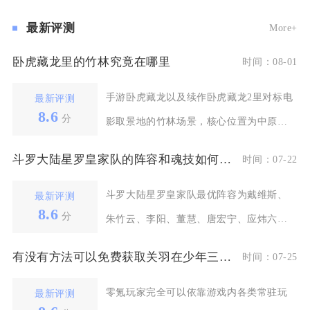
最新评测
More+
卧虎藏龙里的竹林究竟在哪里
时间：08-01
手游卧虎藏龙以及续作卧虎藏龙2里对标电
最新评测
8.6
分
影取景地的竹林场景，核心位置为中原区
域擂鼓山外围竹海
斗罗大陆星罗皇家队的阵容和魂技如何进行搭配的
时间：07-22
斗罗大陆星罗皇家队最优阵容为戴维斯、
最新评测
8.6
分
朱竹云、李阳、董慧、唐宏宁、应炜六人
成型强攻镜像牵制体
有没有方法可以免费获取关羽在少年三国志里
时间：07-25
零氪玩家完全可以依靠游戏内各类常驻玩
最新评测