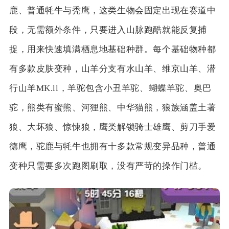
鹿、普通牦牛与秃鹰，这类生物会固定出现在赛道中
段，无需额外条件，只要进入山脉跑酷就能反复捕
捉，用来快速填满栖息地基础种群。每个基础物种都
有多款皮肤变种，山羊分支有水山羊、维京山羊、潜
行山羊MK.ll，羊驼包含小丑羊驼、蝴蝶羊驼、奥巴
驼，熊类有蜜熊、河狸熊、中华猫熊，狼族涵盖土著
狼、大坏狼、惊悚狼，鹰类解锁骑士雄鹰、剪刀手爱
德鹰，驼鹿与牦牛也拥有十多款常规变异品种，普通
变种只需要多次跑图刷取，没有严苛的操作门槛。