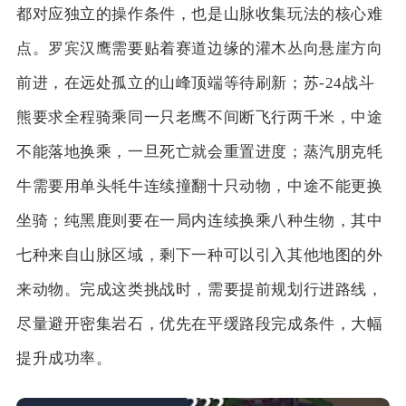
都对应独立的操作条件，也是山脉收集玩法的核心难
点。罗宾汉鹰需要贴着赛道边缘的灌木丛向悬崖方向
前进，在远处孤立的山峰顶端等待刷新；苏-24战斗
熊要求全程骑乘同一只老鹰不间断飞行两千米，中途
不能落地换乘，一旦死亡就会重置进度；蒸汽朋克牦
牛需要用单头牦牛连续撞翻十只动物，中途不能更换
坐骑；纯黑鹿则要在一局内连续换乘八种生物，其中
七种来自山脉区域，剩下一种可以引入其他地图的外
来动物。完成这类挑战时，需要提前规划行进路线，
尽量避开密集岩石，优先在平缓路段完成条件，大幅
提升成功率。