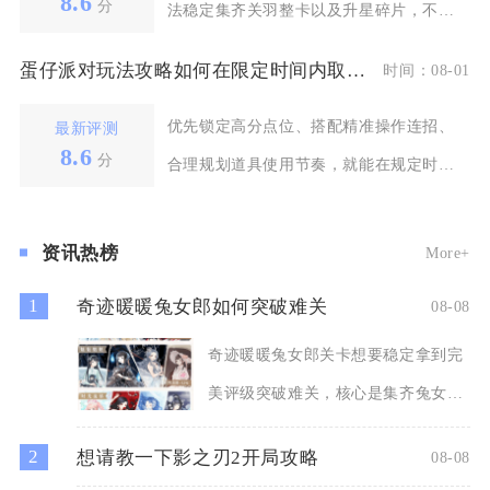
8.6
分
法稳定集齐关羽整卡以及升星碎片，不用
依靠付费抽卡，依靠
蛋仔派对玩法攻略如何在限定时间内取得更高分数
时间：08-01
优先锁定高分点位、搭配精准操作连招、
最新评测
8.6
分
合理规划道具使用节奏，就能在规定时长
内稳定拉开积分差距
资讯热榜
More+
1
奇迹暖暖兔女郎如何突破难关
08-08
奇迹暖暖兔女郎关卡想要稳定拿到完
美评级突破难关，核心是集齐兔女郎
连衣裙与兔女郎头饰两件核心
2
想请教一下影之刃2开局攻略
08-08