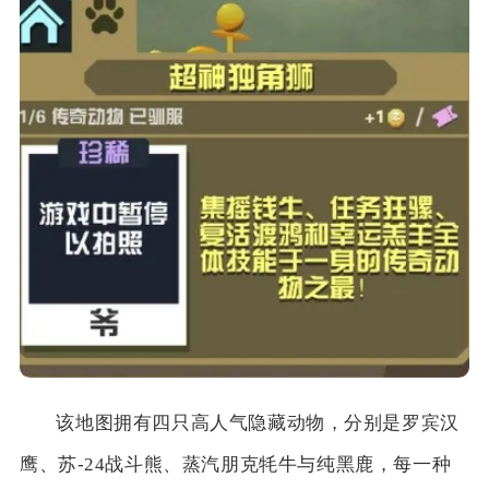
该地图拥有四只高人气隐藏动物，分别是罗宾汉
鹰、苏-24战斗熊、蒸汽朋克牦牛与纯黑鹿，每一种