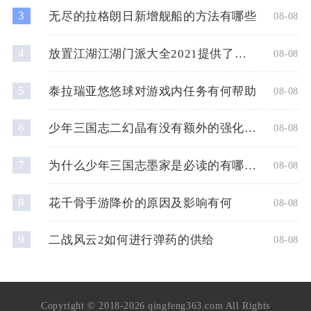
3
无尽的拉格朗日新增舰船的方法有哪些
08-08
4
放置江湖江湖门派大全2021提供了几种门派选择
08-08
5
泰拉瑞亚悠悠球对游戏内任务有何帮助
08-08
6
少年三国志二幻晶有没有额外的强化效果
08-08
7
为什么少年三国志墨家是必读的有哪些推荐理由
08-08
8
花千骨手游降价的原因及影响有何
08-08
9
二战风云2如何进行弹药的供给
08-08
Copyright © 2018-2026 qingfeng363.com All Rights