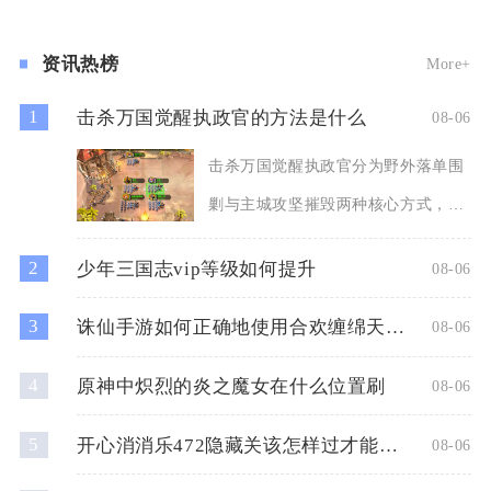
破甲前置、杀意收支
资讯热榜
More+
1
击杀万国觉醒执政官的方法是什么
08-06
击杀万国觉醒执政官分为野外落单围
剿与主城攻坚摧毁两种核心方式，整
体流程为先情报侦查锁定目标
2
少年三国志vip等级如何提升
08-06
3
诛仙手游如何正确地使用合欢缠绵天书加点
08-06
4
原神中炽烈的炎之魔女在什么位置刷
08-06
5
开心消消乐472隐藏关该怎样过才能获胜
08-06