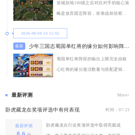
攻城掠地160级之后对抗对手的核心策
略是放弃固定阵容，依靠战前侦察判
断对手配置，
2026-08-06 10:52:02
少年三国志蜀国单红将的缘分如何影响阵容的输出
蜀国单红将阵容的输出上限完全由核
心红将的缘分激活数量与搭配逻辑决
定，只上阵一名输
最新评测
More+
卧虎藏龙在奖项评选中有何表现
时间：07-23
卧虎藏龙在行业奖项评选中取得亮眼成
最新评测
8.6
分