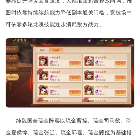
姜维提升阵灵回复速度，大幅缩短超合释放间隔，推
图时依靠持续续航能力降低副本通关门槛，竞技场中
可依靠多轮龙魂技能逐步消耗敌方战力。
纯魏国全琉金阵容以琉金曹操、琉金司马懿、琉
金夏侯惇、琉金张辽、琉金郭嘉、琉金甄姬为基础搭