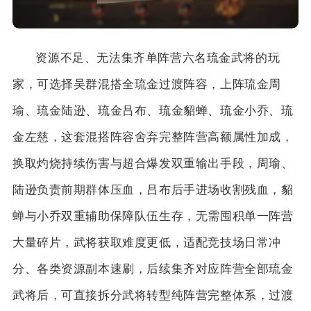
资源不足、无法集齐单阵营六名琉金武将的玩
家，可选择吴群混搭全琉金过渡阵容，上阵琉金周
瑜、琉金陆逊、琉金吕布、琉金貂蝉、琉金小乔、琉
金左慈，这套混搭阵容舍弃完整阵营高额属性加成，
换取灼烧持续伤害与超合爆发双重输出手段，周瑜、
陆逊负责前期群体压血，吕布后手进场收割残血，貂
蝉与小乔双重辅助保障队伍生存，无需囤积单一阵营
大量碎片，武将获取难度更低，适配竞技场日常冲
分、各类资源副本速刷，后续集齐对应阵营全部琉金
武将后，可直接拆分武将转型纯阵营完整体系，过渡