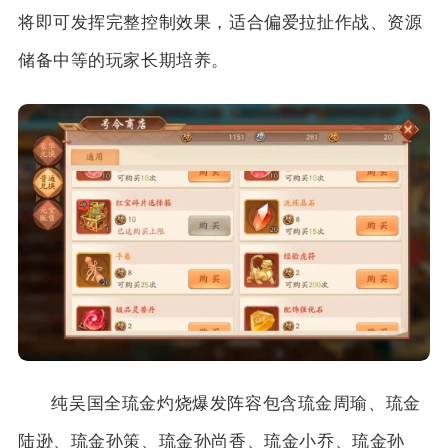
将即可发挥完整控制效果，适合偏爱拉扯作战、资源
储备中等的玩家长期培养。
纯吴国全琉金灼烧爆发阵容包含琉金周瑜、琉金
陆逊、琉金孙策、琉金孙尚香、琉金小乔、琉金孙