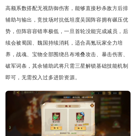
高额系数搭配无视防御伤害，能够直接秒杀敌方后排
辅助与输出，竞技场对抗低坦度吴国阵容拥有碾压优
势，但阵容容错率极低，一旦首轮没能完成减员，后
续会被蜀国、魏国持续消耗，适合高氪玩家全力培
养，战魂、宝物全部围绕吕布堆叠攻击、暴击伤害、
破军词条，其余辅助武将只需三星解锁基础技能机制
即可，无需投入过多进阶资源。