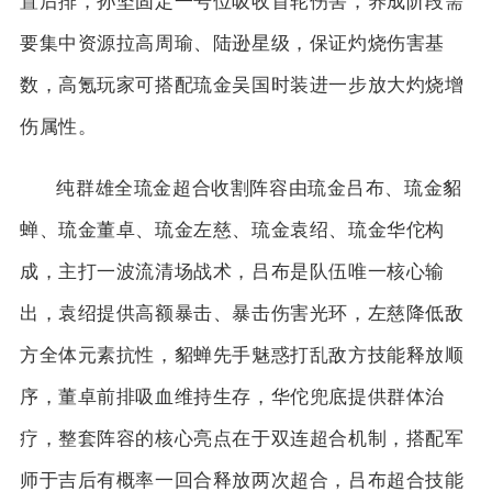
置后排，孙坚固定一号位吸收首轮伤害，养成阶段需
要集中资源拉高周瑜、陆逊星级，保证灼烧伤害基
数，高氪玩家可搭配琉金吴国时装进一步放大灼烧增
伤属性。
纯群雄全琉金超合收割阵容由琉金吕布、琉金貂
蝉、琉金董卓、琉金左慈、琉金袁绍、琉金华佗构
成，主打一波流清场战术，吕布是队伍唯一核心输
出，袁绍提供高额暴击、暴击伤害光环，左慈降低敌
方全体元素抗性，貂蝉先手魅惑打乱敌方技能释放顺
序，董卓前排吸血维持生存，华佗兜底提供群体治
疗，整套阵容的核心亮点在于双连超合机制，搭配军
师于吉后有概率一回合释放两次超合，吕布超合技能