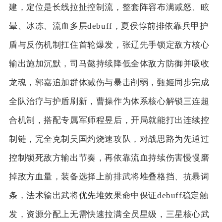
建，定位是长线拉扯控制流，整套阵容布满减怒、眩
晕、冰冻、流血多层debuff，夏侯惇前排依靠兵甲护
盾与反伤机制扛住首轮爆发，张辽先手锁定敌方核心
输出施加沉默，司马懿持续降低全体敌方防御并吸收
龙魂，郭嘉追加群体减伤与暴击削弱，甄姬同步完成
全队治疗与护盾刷新，曹操作为体系核心解锁三连超
合机制，搭配专属军师程昱后，开局就能打出连续控
制链，完全克制吴国灼烧速攻队，对战思路为先通过
控制锁死敌方输出节奏，再依靠流血持续伤害慢慢磨
掉敌方血量，装备选择上前排武将堆叠格挡、抗暴词
条，法术输出武将优先堆效果命中保证debuff稳定触
发，资源分配上无需快速拉满全员星级，三星核心武