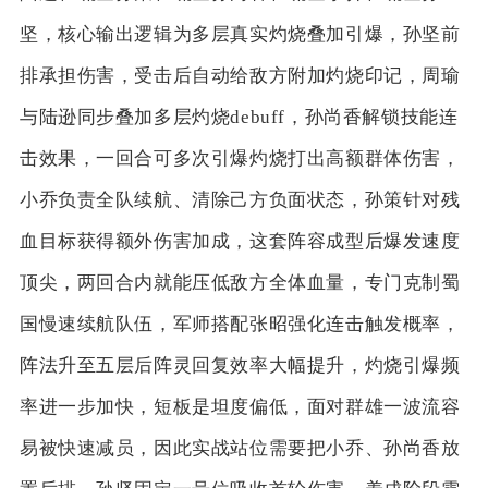
坚，核心输出逻辑为多层真实灼烧叠加引爆，孙坚前
排承担伤害，受击后自动给敌方附加灼烧印记，周瑜
与陆逊同步叠加多层灼烧debuff，孙尚香解锁技能连
击效果，一回合可多次引爆灼烧打出高额群体伤害，
小乔负责全队续航、清除己方负面状态，孙策针对残
血目标获得额外伤害加成，这套阵容成型后爆发速度
顶尖，两回合内就能压低敌方全体血量，专门克制蜀
国慢速续航队伍，军师搭配张昭强化连击触发概率，
阵法升至五层后阵灵回复效率大幅提升，灼烧引爆频
率进一步加快，短板是坦度偏低，面对群雄一波流容
易被快速减员，因此实战站位需要把小乔、孙尚香放