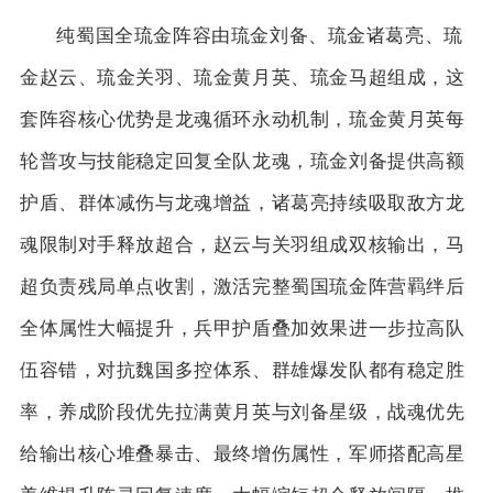
纯蜀国全琉金阵容由琉金刘备、琉金诸葛亮、琉
金赵云、琉金关羽、琉金黄月英、琉金马超组成，这
套阵容核心优势是龙魂循环永动机制，琉金黄月英每
轮普攻与技能稳定回复全队龙魂，琉金刘备提供高额
护盾、群体减伤与龙魂增益，诸葛亮持续吸取敌方龙
魂限制对手释放超合，赵云与关羽组成双核输出，马
超负责残局单点收割，激活完整蜀国琉金阵营羁绊后
全体属性大幅提升，兵甲护盾叠加效果进一步拉高队
伍容错，对抗魏国多控体系、群雄爆发队都有稳定胜
率，养成阶段优先拉满黄月英与刘备星级，战魂优先
给输出核心堆叠暴击、最终增伤属性，军师搭配高星