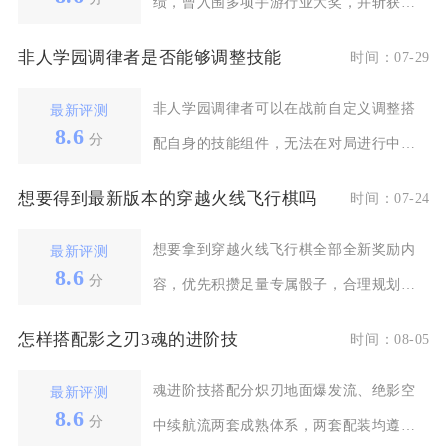
绩，曾入围多项手游行业大奖，并斩获金
游奖年度十大网络游戏
非人学园调律者是否能够调整技能
时间：07-29
非人学园调律者可以在战前自定义调整搭
最新评测
8.6
分
配自身的技能组件，无法在对局进行中临
时修改单技能的基础
想要得到最新版本的穿越火线飞行棋吗
时间：07-24
想要拿到穿越火线飞行棋全部全新奖励内
最新评测
8.6
分
容，优先积攒足量专属骰子，合理规划跑
圈路线，利用格子随
怎样搭配影之刃3魂的进阶技
时间：08-05
魂进阶技搭配分炽刃地面爆发流、绝影空
最新评测
8.6
分
中续航流两套成熟体系，两套配装均遵循