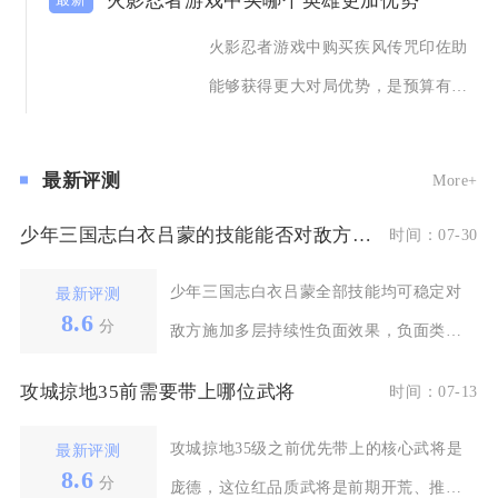
火影忍者游戏中买哪个英雄更加优势
火影忍者游戏中购买疾风传咒印佐助
能够获得更大对局优势，是预算有限
玩家优先入手的选
最新评测
More+
少年三国志白衣吕蒙的技能能否对敌方产生负面效果解析
时间：07-30
少年三国志白衣吕蒙全部技能均可稳定对
最新评测
8.6
分
敌方施加多层持续性负面效果，负面类型
覆盖持续流血、输出
攻城掠地35前需要带上哪位武将
时间：07-13
攻城掠地35级之前优先带上的核心武将是
最新评测
8.6
分
庞德，这位红品质武将是前期开荒、推副