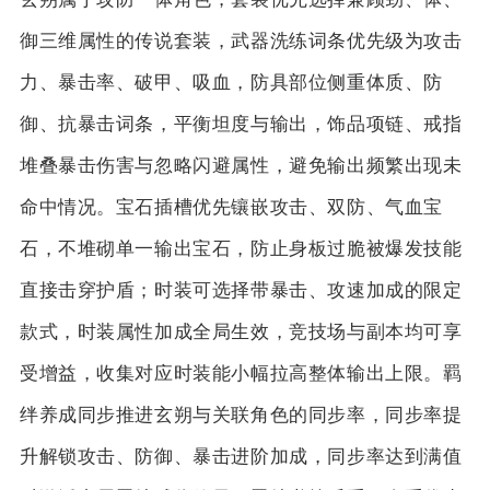
御三维属性的传说套装，武器洗练词条优先级为攻击
力、暴击率、破甲、吸血，防具部位侧重体质、防
御、抗暴击词条，平衡坦度与输出，饰品项链、戒指
堆叠暴击伤害与忽略闪避属性，避免输出频繁出现未
命中情况。宝石插槽优先镶嵌攻击、双防、气血宝
石，不堆砌单一输出宝石，防止身板过脆被爆发技能
直接击穿护盾；时装可选择带暴击、攻速加成的限定
款式，时装属性加成全局生效，竞技场与副本均可享
受增益，收集对应时装能小幅拉高整体输出上限。羁
绊养成同步推进玄朔与关联角色的同步率，同步率提
升解锁攻击、防御、暴击进阶加成，同步率达到满值