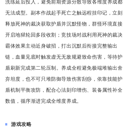
洗练延后投入，避免前期资源分散导致各维度养成都
无法成型。副本作战起手死亡之触远程挂印记，立刻
释放死神的裁决获取护盾并沉默怪物，群怪环境直接
开启地狱轮回多段收割；竞技场对战利用死神的裁决
霸体效果主动近身破招，打出沉默后衔接完整输出
链，血量见底时触发虚无无敌规避致命伤害，等待护
盾刷新完成第二轮压制。养成全程避免极端堆输出舍
弃坦度，也不可只堆防御导致伤害刮痧，依靠技能护
盾机制平衡攻防，配合心法刻印增伤、装备属性补全
数值，循序渐进完成全维度养成。
游戏攻略