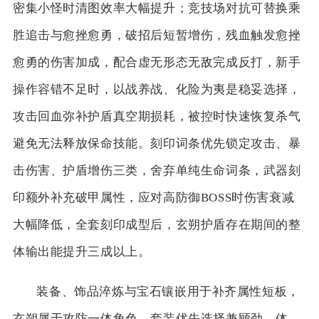
密集小怪时清图效率大幅提升；竞技场对抗可替换乘
胜追击与愈挫愈勇，破招后短暂增伤，残血触发愈挫
愈勇的伤害加成，配合虚无形态无敌完成反打，新手
操作容错不足时，以战养战、化险为夷是稳妥选择，
攻击回血弥补护盾真空期损耗，被控时快速恢复杀气
避免无法释放保命技能。刻印词条优先锁定攻击、暴
击伤害、护盾增伤三类，舍弃单纯生命词条，武器刻
印额外补充破甲属性，应对高防御BOSS时伤害衰减
大幅降低，全套刻印成型后，玄朔护盾存在期间的整
体输出能提升三成以上。
装备、饰品淬炼与宝石镶嵌用于补齐属性短板，
玄朔属于攻防一体角色，套装优先选择兼顾劲、体、