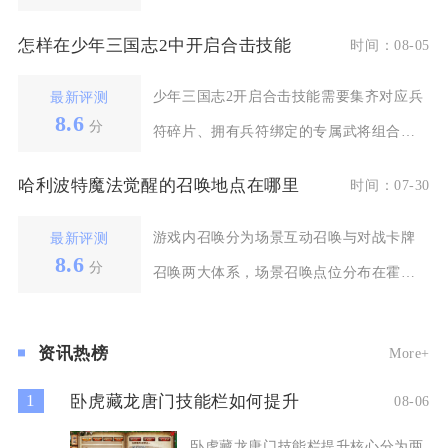
本、攻打城池的核
怎样在少年三国志2中开启合击技能
时间：08-05
少年三国志2开启合击技能需要集齐对应兵
最新评测
8.6
分
符碎片、拥有兵符绑定的专属武将组合，
完成兵符觉醒上阵
哈利波特魔法觉醒的召唤地点在哪里
时间：07-30
游戏内召唤分为场景互动召唤与对战卡牌
最新评测
8.6
分
召唤两大体系，场景召唤点位分布在霍格
沃茨城堡、对角巷、
资讯热榜
More+
1
卧虎藏龙唐门技能栏如何提升
08-06
卧虎藏龙唐门技能栏提升核心分为两