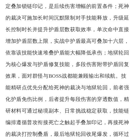
定叠加锁链印记，是后续伤害增幅的前置条件；死神
的裁决可施加长时间沉默限制对手技能释放，升级延
长控制时长并提升护盾层数获取效率，单次命中直接
增加护盾层数上限，实战中护盾最高可叠加十六层，
依靠该技能快速堆叠护盾能大幅降低承伤；地狱轮回
为核心爆发与护盾修复技能，多段伤害附带护盾回复
效果，面对群怪与BOSS战都能兼顾输出和续航。技
能精研点优先分配给死神的裁决与地狱轮回，前者强
化护盾免伤比例，后者提升每段伤害的穿透数值，精
研材料可通过秘境副本、日常挑战稳定获取，技能链
编排遵循普攻衔接死亡之触起手叠加印记，再接死神
的裁决打控制叠盾，最后地狱轮回收尾爆发，循环过