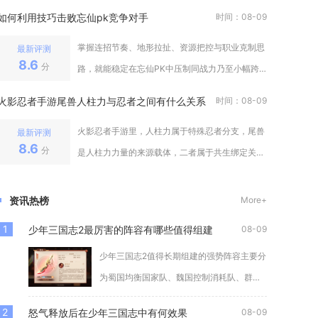
船、载机与支援功能性舰船，长期过
如何利用技巧击败忘仙pk竞争对手
时间：08-09
掌握连招节奏、地形拉扯、资源把控与职业克制思
最新评测
8.6
分
路，就能稳定在忘仙PK中压制同战力乃至小幅跨
战力对手，多数对战失利的根源并非
火影忍者手游尾兽人柱力与忍者之间有什么关系
时间：08-09
火影忍者手游里，人柱力属于特殊忍者分支，尾兽
最新评测
8.6
分
是人柱力力量的来源载体，二者属于共生绑定关
系，普通忍者不存在尾兽关联，只有人
资讯热榜
More+
1
少年三国志2最厉害的阵容有哪些值得组建
08-09
少年三国志2值得长期组建的强势阵容主要分
为蜀国均衡国家队、魏国控制消耗队、群雄
极限爆发队三套主流体系，吴国灼烧队可作
2
怒气释放后在少年三国志中有何效果
08-09