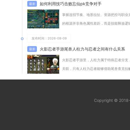
如何利用技巧击败忘仙pk竞争对手
掌握连招节奏、地形拉扯、资源把控与职业
的根源并非角色属性差距，而是技能释放逻
发布时间：2026-08-09
火影忍者手游尾兽人柱力与忍者之间有什么关系
火影忍者手游里，人柱力属于特殊忍者分支
关联，只有人柱力忍者能够借助尾兽查克拉
Copyright © 201