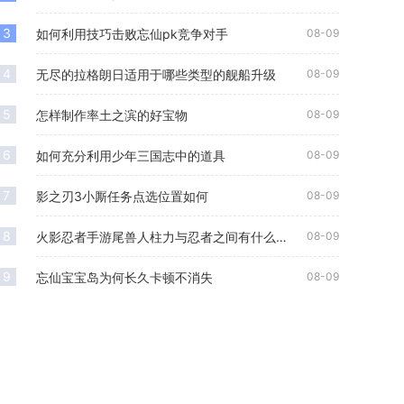
为备
3
如何利用技巧击败忘仙pk竞争对手
08-09
4
无尽的拉格朗日适用于哪些类型的舰船升级
08-09
5
怎样制作率土之滨的好宝物
08-09
6
如何充分利用少年三国志中的道具
08-09
7
影之刃3小厮任务点选位置如何
08-09
8
火影忍者手游尾兽人柱力与忍者之间有什么关系
08-09
9
忘仙宝宝岛为何长久卡顿不消失
08-09