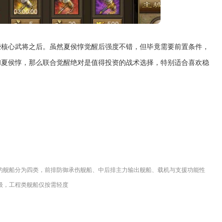
些核心武将之后。虽然夏侯惇觉醒后强度不错，但毕竟需要前置条件，
和夏侯惇，那么联合觉醒绝对是值得投资的战术选择，特别适合喜欢稳
的舰船分为四类，前排防御承伤舰船、中后排主力输出舰船、载机与支援功能性
级，工程类舰船仅按需轻度