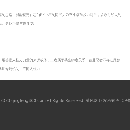
克制思路，就能稳定在忘仙PK中压制同战力乃至小幅跨战力对手，多数对战失利
辑、走位习惯与道具使用
，尾兽是人柱力力量的来源载体，二者属于共生绑定关系，普通忍者不存在尾兽
解锁专属机制，不同人柱力
8-2026 qingfeng363.com All Rights Reserved. 清风网 版权所有
鄂ICP备