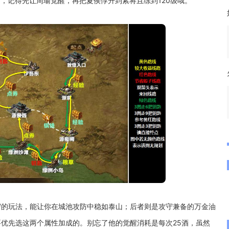
力，记得先让周瑜觉醒，再把夏侯惇升到紫将且练到120级哦。
守的玩法，能让你在城池攻防中稳如泰山；后者则是攻守兼备的万金油
优先选这两个属性加成的。别忘了他的觉醒消耗是每次25酒，虽然