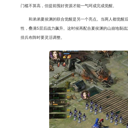
门槛不算高，但提前囤好资源才能一气呵成完成觉醒。
和弟弟夏侯渊的联合觉醒是另一个亮点。当两人都觉醒
性，叠满5层后战力飙升。这时候再配合夏侯渊的山崩地裂战法
排兵布阵时要灵活调整。