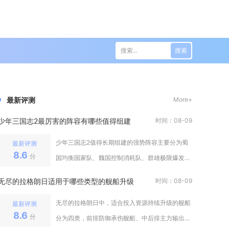
搜索
最新评测
More+
少年三国志2最厉害的阵容有哪些值得组建
时间：08-09
少年三国志2值得长期组建的强势阵容主要分为蜀
最新评测
8.6
分
国均衡国家队、魏国控制消耗队、群雄极限爆发队
三套主流体系，吴国灼烧队可作为备
无尽的拉格朗日适用于哪些类型的舰船升级
时间：08-09
无尽的拉格朗日中，适合投入资源持续升级的舰船
最新评测
8.6
分
分为四类，前排防御承伤舰船、中后排主力输出舰