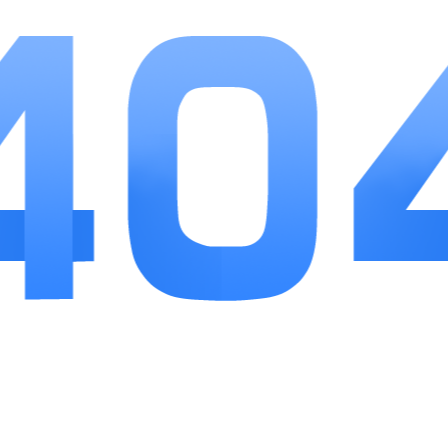
1、内容覆盖范围更广，兼顾热播新作、怀旧老
片、小众纪录片各类影视素材。
2、检索方式丰富多样，关键词模糊搜索搭配榜
单推荐两种找片途径。
3、日常上线发放观影小福利，定期更新专题片
单，为用户挖掘优质冷门佳作。
小编点评
青苹果影视综合来看属于实用性很强的综合性观
影工具，没有繁杂的会员等级体系和付费解锁套路，