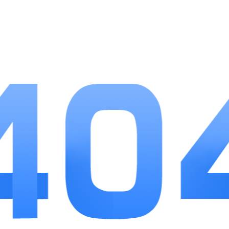
软件安装包体积小巧，占用手机存储低，后台刷
新不消耗过多流量；无强制开屏广告，仅少量内容页
轻量化图文推广，可手动关闭推送；内容来源以官方
政策发布、一线实地采访为主，减少碎片化小道消
息；支持一键分享文章至微信、社交平台，缓存内容
无网络也能正常阅读，适配差旅、通勤碎片化场景。
小编点评
经济观察网APP内容聚焦财经赛道，没有无关娱
乐资讯干扰，查找产业、金融信息效率更高。操作门