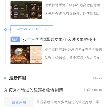
攻城掠地手游升级神石最高效的思路
为先补齐进化前置条件、同步规划晶
石储备，采用均衡
2026-08-08 18:48:06
少年三国志2军师功能什么时候能够使用
少年三国志2军师系统界面在角色等级
达到66级解锁，首个军师上阵栏位90
级开放使用
最新评测
More+
如何弥补错过的星露谷物语剧情
时间：08-01
星露谷物语绝大多数错过的常规好感、季
最新评测